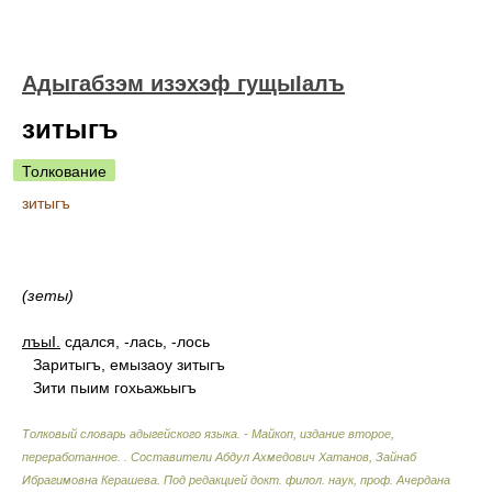
Адыгабзэм изэхэф гущыIалъ
зитыгъ
Толкование
зитыгъ
(зеты)
лъыI.
сдался, -лась, -лось
Заритыгъ, емызаоу зитыгъ
Зити пыим гохьажьыгъ
Толковый словарь адыгейского языка. - Майкоп, издание второе,
переработанное.
.
Составители Абдул Ахмедович Хатанов, Зайнаб
Ибрагимовна Керашева. Под редакцией докт. филол. наук, проф. Ачердана