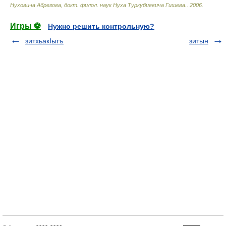
Нуховича Абрегова, докт. филол. наук Нуха Туркубиевича Гишева.
.
2006
.
Игры ⚽
Нужно решить контрольную?
зитхьакIыгъ
зитын