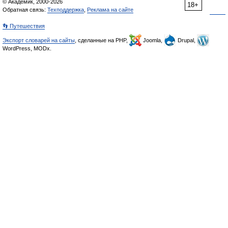
© Академик, 2000-2026
18+
Обратная связь:
Техподдержка
,
Реклама на сайте
👣 Путешествия
Экспорт словарей на сайты
, сделанные на PHP,
Joomla,
Drupal,
WordPress, MODx.